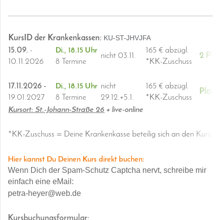
KursID der Krankenkassen:
KU-ST-JHVJFA
15.09.
-
165 € abzügl.
Di., 18.15 Uhr
nicht 03.11.
2 Plä
10.11.2026
*KK-Zuschuss
8 Termine
17.11.2026 -
nicht
165 € abzügl.
Di., 18.15 Uhr
Plätze
19.01.2027
29.12.+5.1.
*KK-Zuschuss
8 Termine
Kursort: St.-Johann-Straße 26
+ live-online
*KK-Zuschuss = Deine Krankenkasse beteilig sich an den Kurskos
Hier kannst Du Deinen Kurs direkt buchen:
Wenn Dich der Spam-Schutz Captcha nervt, schreibe mir
einfach eine eMail:
petra-heyer@web.de
Kursbuchungsformular: